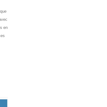
 que
 avec
ts en
ces