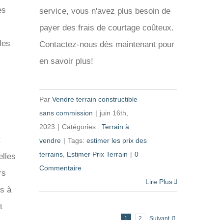
es
service, vous n'avez plus besoin de
payer des frais de courtage coûteux.
les
Contactez-nous dès maintenant pour
en savoir plus!
Par
Vendre terrain constructible
sans commission
|
juin 16th,
2023
|
Catégories :
Terrain à
t
vendre
|
Tags:
estimer les prix des
terrains
,
Estimer Prix Terrain
|
0
elles
Commentaire
rs
Lire Plus
s à
t
1
2
Suivant