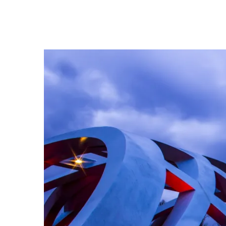
Voir
l'image
agrandie