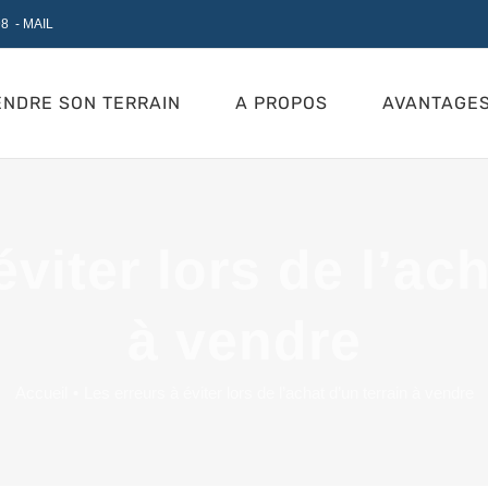
98
-
MAIL
ENDRE SON TERRAIN
A PROPOS
AVANTAGE
viter lors de l’ac
à vendre
Accueil
Les erreurs à éviter lors de l’achat d’un terrain à vendre