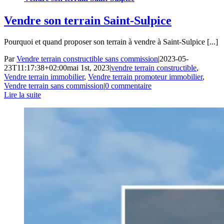
Vendre son terrain Saint-Sulpice
Pourquoi et quand proposer son terrain à vendre à Saint-Sulpice [...]
Par
Vendre terrain constructible sans commission
|
2023-05-
23T11:17:38+02:00
mai 1st, 2023
|
vendre terrain constructible
,
Vendre terrain immobilier
,
Vendre terrain promoteur immobilier
,
Vendre terrain sans commission
|
0 commentaire
Lire la suite