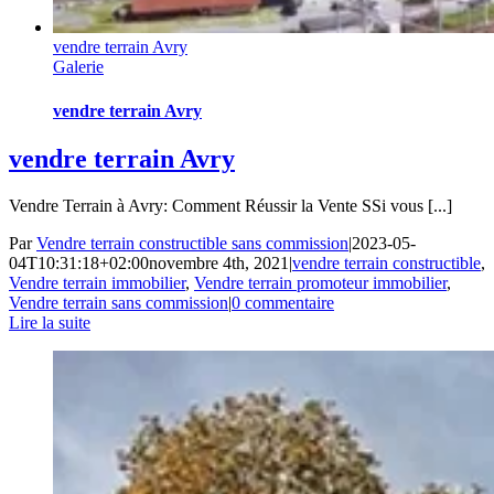
vendre terrain Avry
Galerie
vendre terrain Avry
vendre terrain Avry
Vendre Terrain à Avry: Comment Réussir la Vente SSi vous [...]
Par
Vendre terrain constructible sans commission
|
2023-05-
04T10:31:18+02:00
novembre 4th, 2021
|
vendre terrain constructible
,
Vendre terrain immobilier
,
Vendre terrain promoteur immobilier
,
Vendre terrain sans commission
|
0 commentaire
Lire la suite