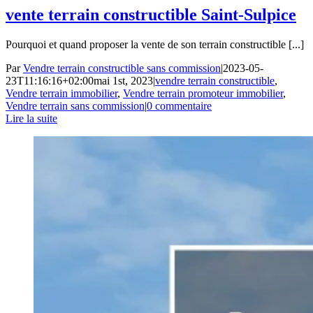
vente terrain constructible Saint-Sulpice
Pourquoi et quand proposer la vente de son terrain constructible [...]
Par
Vendre terrain constructible sans commission
|
2023-05-
23T11:16:16+02:00
mai 1st, 2023
|
vendre terrain constructible
,
Vendre terrain immobilier
,
Vendre terrain promoteur immobilier
,
Vendre terrain sans commission
|
0 commentaire
Lire la suite