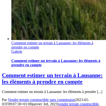
Comment estimer un terrain à Lausanne: les éléments à
prendre en compte
Galerie
Comment estimer un terrain à Lausanne: les éléments à
prendre en compte
Comment estimer un terrain à Lausanne:
les éléments à prendre en compte
Comment estimer un terrain à Lausanne: les éléments à prendre [...]
Par
Vendre terrain constructible sans commission
|
2023-01-
03T09:07:30+01:00
janvier 3rd, 2023
|
vendre terrain constructible
,