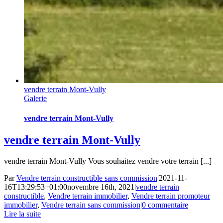
vendre terrain Mont-Vully
Galerie
vendre terrain Mont-Vully
vendre terrain Mont-Vully
vendre terrain Mont-Vully Vous souhaitez vendre votre terrain [...]
Par
Vendre terrain constructible sans commission
|
2021-11-
16T13:29:53+01:00
novembre 16th, 2021
|
vendre terrain
constructible
,
Vendre terrain immobilier
,
Vendre terrain promoteur
immobilier
,
Vendre terrain sans commission
|
0 commentaire
Lire la suite