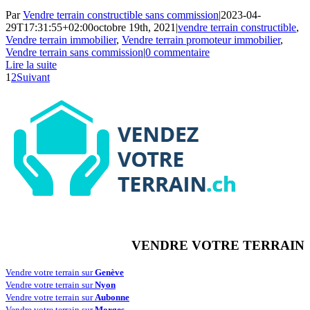
Par
Vendre terrain constructible sans commission
|
2023-04-
29T17:31:55+02:00
octobre 19th, 2021
|
vendre terrain constructible
,
Vendre terrain immobilier
,
Vendre terrain promoteur immobilier
,
Vendre terrain sans commission
|
0 commentaire
Lire la suite
1
2
Suivant
VENDRE VOTRE TERRAIN
Vendre votre terrain sur
Genève
Vendre votre terrain sur
Nyon
Vendre votre terrain sur
Aubonne
Vendre votre terrain sur
Morges