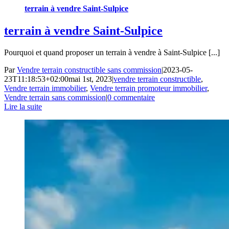
terrain à vendre Saint-Sulpice
terrain à vendre Saint-Sulpice
Pourquoi et quand proposer un terrain à vendre à Saint-Sulpice [...]
Par
Vendre terrain constructible sans commission
|
2023-05-
23T11:18:53+02:00
mai 1st, 2023
|
vendre terrain constructible
,
Vendre terrain immobilier
,
Vendre terrain promoteur immobilier
,
Vendre terrain sans commission
|
0 commentaire
Lire la suite