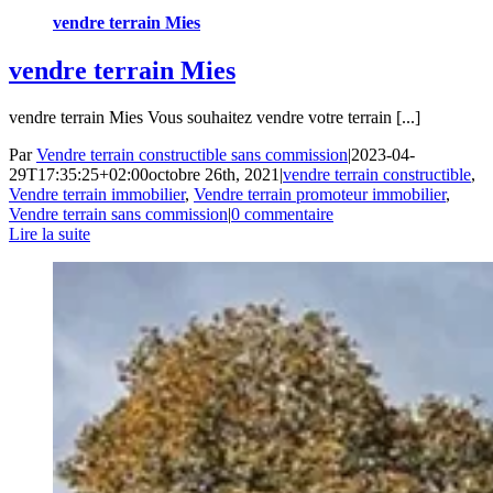
vendre terrain Mies
vendre terrain Mies
vendre terrain Mies Vous souhaitez vendre votre terrain [...]
Par
Vendre terrain constructible sans commission
|
2023-04-
29T17:35:25+02:00
octobre 26th, 2021
|
vendre terrain constructible
,
Vendre terrain immobilier
,
Vendre terrain promoteur immobilier
,
Vendre terrain sans commission
|
0 commentaire
Lire la suite