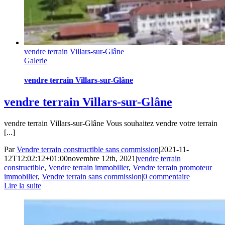
vendre terrain Villars-sur-Glâne
Galerie
vendre terrain Villars-sur-Glâne
vendre terrain Villars-sur-Glâne
vendre terrain Villars-sur-Glâne Vous souhaitez vendre votre terrain
[...]
Par
Vendre terrain constructible sans commission
|
2021-11-
12T12:02:12+01:00
novembre 12th, 2021
|
vendre terrain
constructible
,
Vendre terrain immobilier
,
Vendre terrain promoteur
immobilier
,
Vendre terrain sans commission
|
0 commentaire
Lire la suite