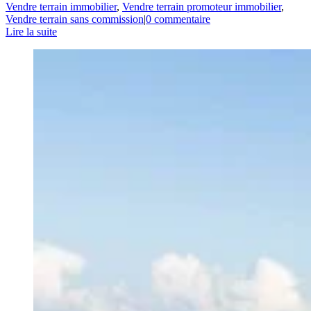
Vendre terrain immobilier
,
Vendre terrain promoteur immobilier
,
Vendre terrain sans commission
|
0 commentaire
Lire la suite