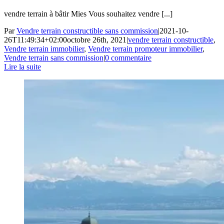
vendre terrain à bâtir Mies Vous souhaitez vendre [...]
Par
Vendre terrain constructible sans commission
|
2021-10-
26T11:49:34+02:00
octobre 26th, 2021
|
vendre terrain constructible
,
Vendre terrain immobilier
,
Vendre terrain promoteur immobilier
,
Vendre terrain sans commission
|
0 commentaire
Lire la suite