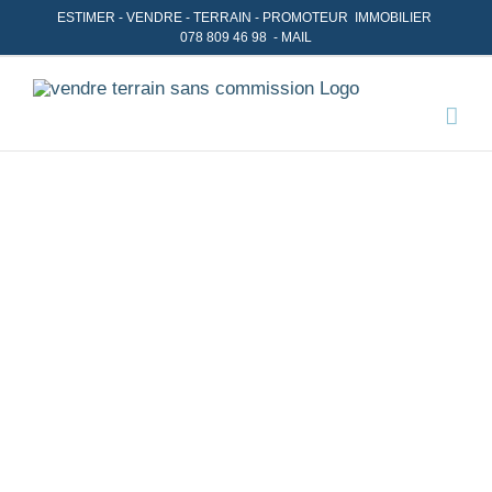
Skip
ESTIMER
-
VENDRE
- TERRAIN -
PROMOTEUR IMMOBILIER
078 809 46 98
-
MAIL
to
content