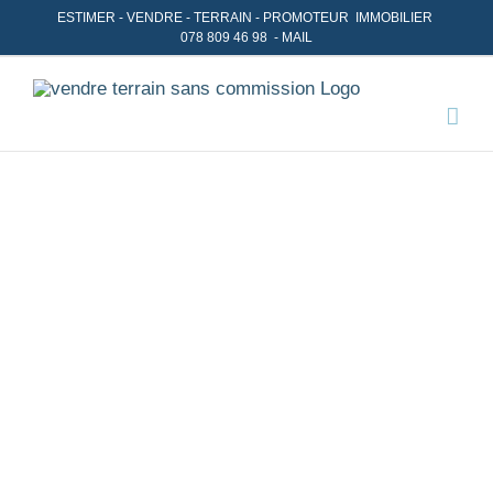
Skip
ESTIMER
-
VENDRE
- TERRAIN -
PROMOTEUR IMMOBILIER
078 809 46 98
-
MAIL
to
content