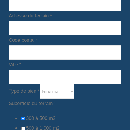
Adresse du terrain
*
Code postal
*
Ville
*
Type de bien
*
Superficie du terrain
*
300 à 500 m2
500 à 1 000 m2