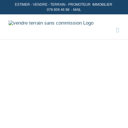
Skip
ESTIMER
-
VENDRE
- TERRAIN -
PROMOTEUR IMMOBILIER
078 809 46 98
-
MAIL
to
content