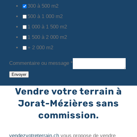
300 à 500 m2
500 à 1 000 m2
1 000 à 1 500 m2
1 500 à 2 000 m2
+ 2 000 m2
Commentaire ou message
*
Envoyer
Vendre votre terrain à
Jorat-Mézières sans
commission.
vendezvotreterrain.ch
vous propose de vendre