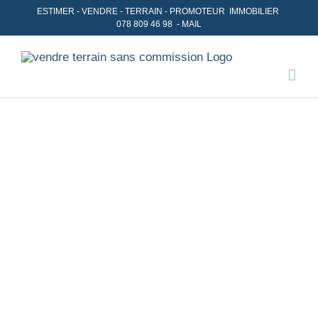
Skip
ESTIMER
-
VENDRE
- TERRAIN -
PROMOTEUR IMMOBILIER
078 809 46 98
-
MAIL
to
content