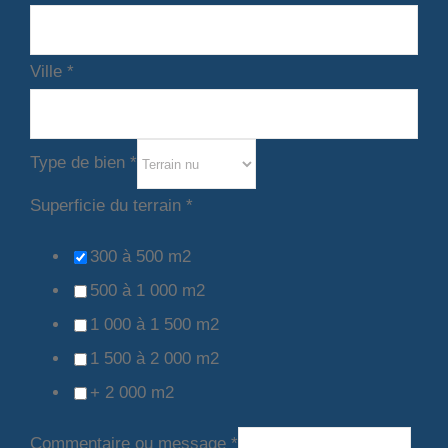
Ville
*
Type de bien
*
Superficie du terrain
*
300 à 500 m2
500 à 1 000 m2
1 000 à 1 500 m2
1 500 à 2 000 m2
+ 2 000 m2
Commentaire ou message
*