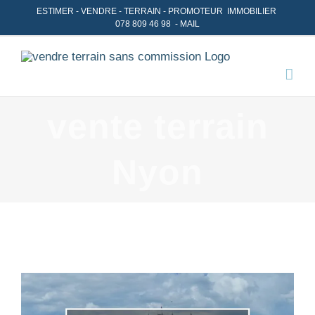
Skip
ESTIMER
-
VENDRE
- TERRAIN -
PROMOTEUR IMMOBILIER
078 809 46 98
-
MAIL
to
content
vente terrain
Nyon