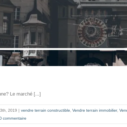
ne? Le marché [...]
13th, 2019
|
vendre terrain constructible
,
Vendre terrain immobilier
,
Vend
0 commentaire