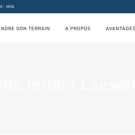
98
-
MAIL
ENDRE SON TERRAIN
A PROPOS
AVANTAGE
nte terrain Lausa
Accueil
"%s"
vente terrain Lausanne