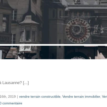
à Lausanne? [...]
16th, 2019
|
vendre terrain constructible
,
Vendre terrain immobilier
,
Ven
0 commentaire